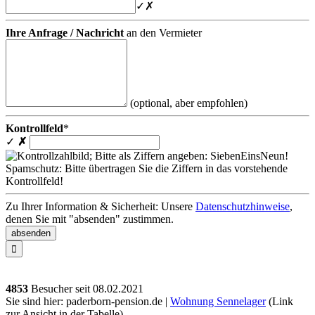
✓
✗
Ihre Anfrage / Nachricht
an den Vermieter
(optional, aber empfohlen)
Kontrollfeld
*
✓
✗
Spamschutz: Bitte übertragen Sie die Ziffern in das vorstehende
Kontrollfeld!
Zu Ihrer Information & Sicherheit: Unsere
Datenschutzhinweise
,
denen Sie mit "absenden" zustimmen.

4853
Besucher seit
0
8.0
2.2
0
2
1
Sie sind hier: paderborn-pension.de |
Wohnung Sennelager
(Link
zur Ansicht in der Tabelle)