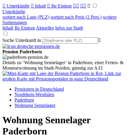

Unterkünfte

Inhalt

Ihr Eintrag



Unterkünfte
sortiert nach Lage (PLZ)
sortiert nach Preis (2 Pers.)
weitere
Sortierungen
Inhalt
Ihr Eintrag
Aktuelles
Infos zur Stadt
Suche Unterkunft in

Pension Paderborn
Details zu ‘Wohnung Sennelager‘ in Paderborn, einer Ferien- &
Monteurwohnung im Stadt-Norden, günstig zur A33
Pensionen in Deutschland
Nordrhein-Westfalen
Paderborn
Wohnung Sennelager
Wohnung Sennelager
Paderborn